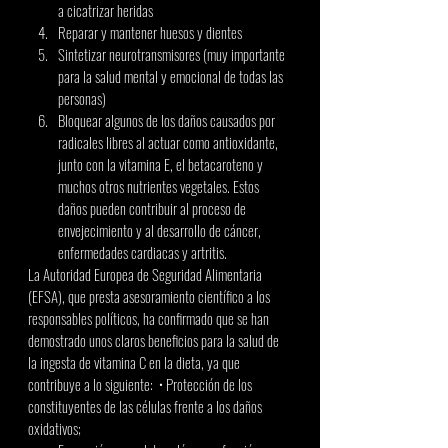
a cicatrizar heridas
Reparar y mantener huesos y dientes
Sintetizar neurotransmisores (muy importante 
para la salud mental y emocional de todas las 
personas)
Bloquear algunos de los daños causados por 
radicales libres al actuar como antioxidante, 
junto con la vitamina E, el betacaroteno y 
muchos otros nutrientes vegetales. Estos 
daños pueden contribuir al proceso de 
envejecimiento y al desarrollo de cáncer, 
enfermedades cardiacas y artritis. 
La Autoridad Europea de Seguridad Alimentaria 
(EFSA), que presta asesoramiento científico a los 
responsables políticos, ha confirmado que se han 
demostrado unos claros beneficios para la salud de 
la ingesta de vitamina C en la dieta, ya que 
contribuye a lo siguiente:  • Protección de los 
constituyentes de las células frente a los daños 
oxidativos; 