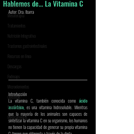
Hablemos de... La Vitamina C
Educación online
Autor: Dra. Ibarra
Mesoterapia
Tratamientos
Nutrición Integrativa
Trastornos gastrointestinales
Recursos en línea
Descargas
Fodmaps
Microelementos
Introducción 
Obesidad
La vitamina C, también conocida como 
ácido 
Cardiología
ascórbico,
 es una vitamina hidrosoluble. Mientras 
que la mayoría de los animales son capaces de 
Medicamentos
sintetizar la vitamina C en su organismo, los humanos 
no tienen la capacidad de generar su propia vitamina 
C; tienen que obtenerla a través de la dieta. 