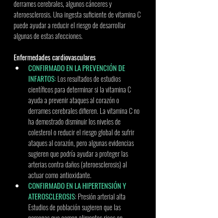
derrames cerebrales, algunos cánceres y 
ateroesclerosis. Una ingesta suficiente de vitamina C 
puede ayudar a reducir el riesgo de desarrollar 
algunas de estas afecciones. 
Enfermedades cardiovasculares 
CONFIRMADO EN LA PREVENCIÓN DE 
INFARTOS:
Los resultados de estudios 
científicos para determinar si la vitamina C 
ayuda a prevenir ataques al corazón o 
derrames cerebrales difieren. La vitamina C no 
ha demostrado disminuir los niveles de 
colesterol o reducir el riesgo global de sufrir 
ataques al corazón, pero algunas evidencias 
sugieren que podría ayudar a proteger las 
arterias contra daños (ateroesclerosis) al 
actuar como antioxidante. 
CONFIRMADO EN LA HIPERTENSIÓN Y 
ATEROSCLEROSIS
: Presión arterial alta 
Estudios de población sugieren que las 
personas que comen alimentos ricos en 