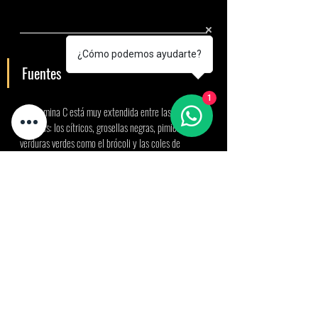
¿Cómo podemos ayudarte?
Fuentes 
1
La vitamina C está muy extendida entre las frutas y 
verduras: los cítricos, grosellas negras, pimientos, 
verduras verdes como el brócoli y las coles de 
bruselas, y fruta como las fresas, guava, mango y 
kiwi son fuentes especialmente ricas. 
Dependiendo de la estación, un vaso mediano de 
zumo de naranja recién exprimido (es decir, 100 g) 
contiene de 15 a 35 mg de vitamina C. 
Seguridad y Toxicidad de la 
Vitamina C
Aunque se ha sugerido una serie de problemas con 