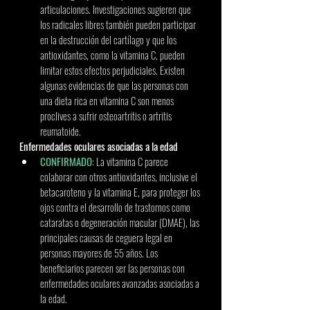
articulaciones. Investigaciones sugieren que 
los radicales libres también pueden participar 
en la destrucción del cartílago y que los 
antioxidantes, como la vitamina C, pueden 
limitar estos efectos perjudiciales. Existen 
algunas evidencias de que las personas con 
una dieta rica en vitamina C son menos 
proclives a sufrir osteoartritis o artritis 
reumatoide. 
Enfermedades oculares asociadas a la edad 
CONFIRMADO
: La vitamina C parece 
colaborar con otros antioxidantes, inclusive el 
betacaroteno y la vitamina E, para proteger los 
ojos contra el desarrollo de trastornos como 
cataratas o degeneración macular (DMAE), las 
principales causas de ceguera legal en 
personas mayores de 55 años. Los 
beneficiarios parecen ser las personas con 
enfermedades oculares avanzadas asociadas a 
la edad. 