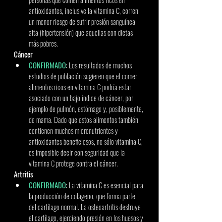
antioxidantes, inclusive la vitamina C, corren 
un menor riesgo de sufrir presión sanguínea 
alta (hipertensión) que aquellas con dietas 
más pobres. 
Cáncer 
CONFIRMADO
: Los resultados de muchos 
estudios de población sugieren que el comer 
alimentos ricos en vitamina C podría estar 
asociado con un bajo índice de cáncer, por 
ejemplo de pulmón, estómago y, posiblemente, 
de mama. Dado que estos alimentos también 
contienen muchos micronutrientes y 
antioxidantes beneficiosos, no sólo vitamina C, 
es imposible decir con seguridad que la 
vitamina C protege contra el cáncer. 
Artritis 
CONFIRMADO
: La vitamina C es esencial para 
la producción de colágeno, que forma parte 
del cartílago normal. La osteoartritis destruye 
el cartílago, ejerciendo presión en los huesos y 