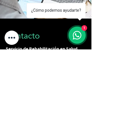
¿Cómo podemos ayudarte?
1
Contacto
Servicio de Rehabilitación en Salud
Afectiva |SERSA| Clínica
NOVOCARDIO
"Cardiología con Sentido Humano"
Suc. Vista Hermosa, Mty, NL
UBICAC
IÓN
info@mindfulhealthmty.com
dra.alexibarra@novocardio.mx
Citas en línea:
+52 8116615193
Citas presenciales:
+52 81 1276 9219