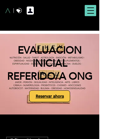
EVALUACION
INICIAL
REFERIDO/A ONG
Reservar ahora