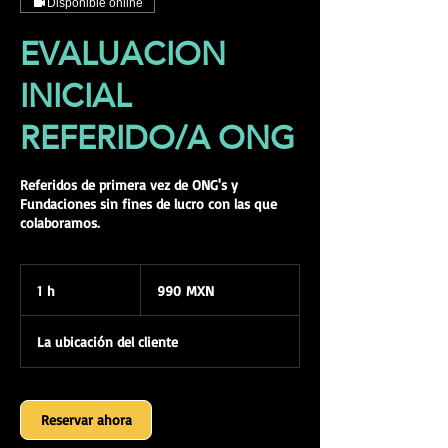
Disponible online
EVALUACION
INICIAL
REFERIDO/A ONG
Referidos de primera vez de ONG's y
Fundaciones sin fines de lucro con las que
colaboramos.
990
pesos
1 h
1
990 MXN
mexicanos
La ubicación del cliente
Reservar ahora