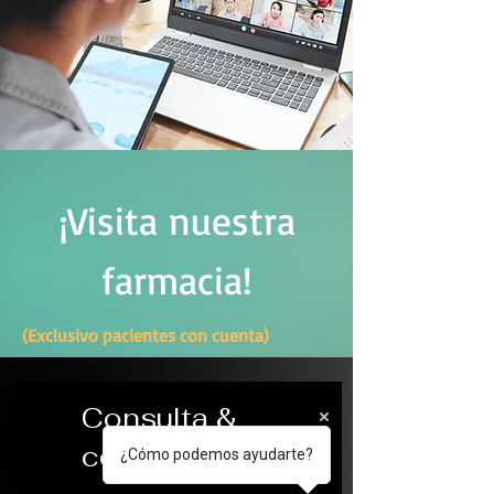
¡Visita nuestra
farmacia!
(Exclusivo pacientes con cuenta)
Consulta &
controlados
¿Cómo podemos ayudarte?