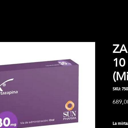
ZA
10
(Mi
SKU: 75
689,
Impuesto
La mirta