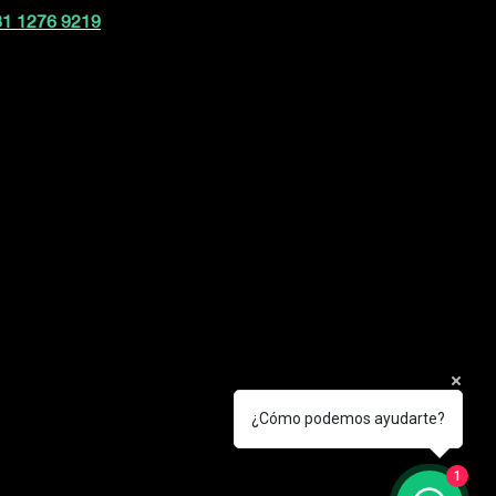
81 1276 9219
¿Cómo podemos ayudarte?
1
ra. Alex Ibarra