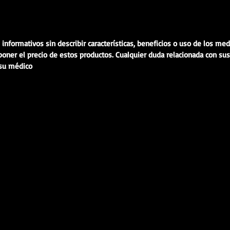
Si el mo
tratamie
consulta
 informativos sin describir características, beneficios o uso de los m
MXN) ser
ner el precio de estos productos. Cualquier duda relacionada con sus 
Esta pro
 su médico
paciente
modelo d
continua
📦 Envío
seguimi
Toda sol
antes de
de rech
los crit
establec