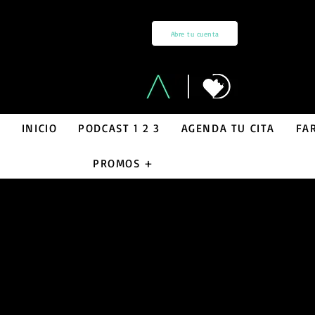
Abre tu cuenta
INICIO
PODCAST 1 2 3
AGENDA TU CITA
FA
PROMOS +