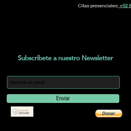
Citas presenciales:
+52 
Subscríbete a nuestro Newsletter
Quiero obtener un 10% OFF
Enviar
ul Health Monterrey (Nutrición, Metabolismo y Emoción). Creado por D