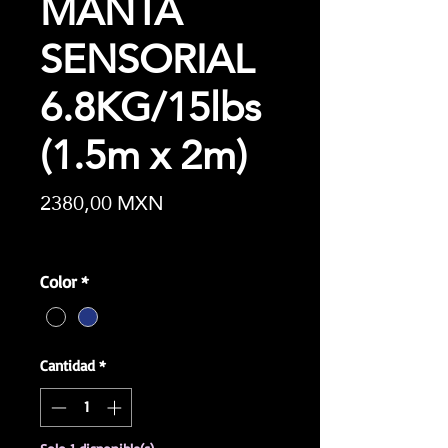
MANTA
SENSORIAL
6.8KG/15lbs
(1.5m x 2m)
Precio
2380,00 MXN
Impuesto incluido
|
¿No eres paciente?
Color
*
Cantidad
*