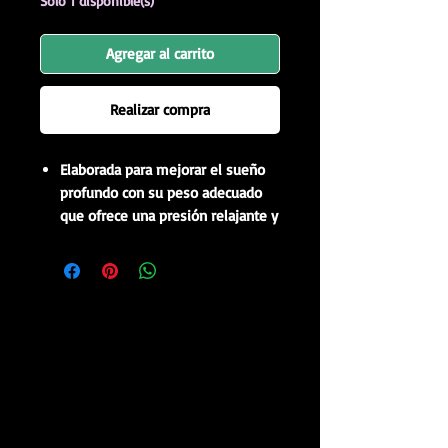
Solo 1 disponible(s)
Agregar al carrito
Realizar compra
Elaborada para mejorar el sueño
profundo con su peso adecuado
que ofrece una presión relajante y
de abrazo a tu cuerpo, la manta
con peso de forro polar y franela
de alta calidad es súper amigable
con la piel con un color a juego en
ambos lados que aporta mucha
comodidad y estética. Disfruta de
la suavidad completa en el sofá,
en la cama o en cualquier lugar
donde lo uses
Artesanía líder en la industria: