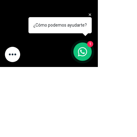
nicotinamida ribósido no provoca
enrojecimiento facial. No exceda la
dosis recomendada. Consulte a un
médico si está recibiendo
¿Cómo podemos ayudarte?
tratamiento para alguna afección
médica o si está embarazada o en
período de lactancia.
1
Quiénes deben tener precaución: Las
personas embarazadas o en período
de lactancia.