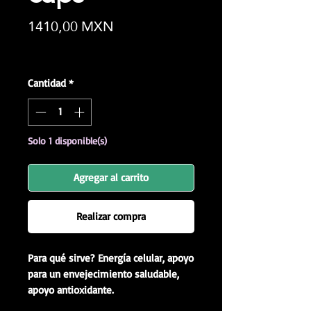
Precio
1410,00 MXN
Impuesto incluido
|
¿No eres paciente?
Cantidad
*
Solo 1 disponible(s)
Agregar al carrito
Realizar compra
Para qué sirve?
Energía celular, apoyo
para un envejecimiento saludable,
apoyo antioxidante.
A quién podría ayudar: Adultos que