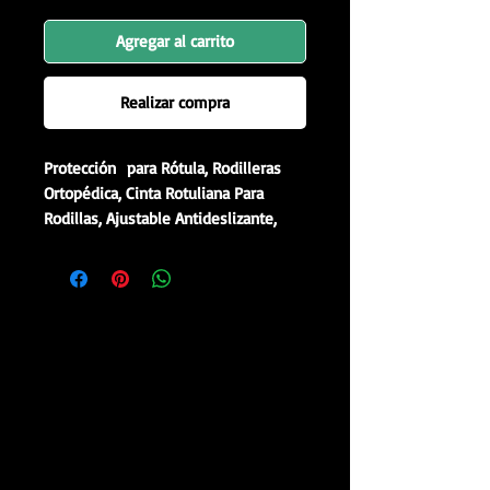
Agregar al carrito
Realizar compra
Protección para Rótula, Rodilleras
Ortopédica, Cinta Rotuliana Para
Rodillas, Ajustable Antideslizante,
Transpirable para Hombre y Mujer,
Soporte Menisco y Ligamentos,
Soporte para Rodilla, para Gym,
Crossfit, Voleibol, Basquetbol, Correr,
Tenis, Pádel y mucho mas...
Acerca de este artículo
🦵🏽【PROTECCIÓN AVANZADA】
Meñisquera Rotuliana con máxima