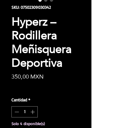
SKU: 07502309030342
Hyperz –
Rodillera
Meñisquera
Deportiva
Precio
350,00 MXN
Impuesto incluido
|
¿No eres paciente?
Cantidad
*
Solo 4 disponible(s)